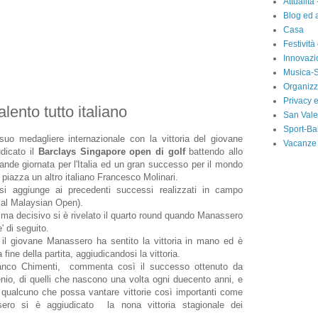
Attualità 
Blog ed a
Casa
Festività
Innovazi
Musica-S
Organizz
Privacy 
lento tutto italiano
San Vale
Sport-Ba
suo medagliere internazionale con la vittoria del giovane
Vacanze
dicato il
Barclays Singapore open di golf
battendo allo
nde giornata per l'Italia ed un gran successo per il mondo
i piazza un altro italiano Francesco Molinari.
i aggiunge ai precedenti successi realizzati in campo
e al Malaysian Open).
 ma decisivo si è rivelato il quarto round quando Manassero
e' di seguito.
il giovane Manassero ha sentito la vittoria in mano ed è
 fine della partita, aggiudicandosi la vittoria.
Franco Chimenti, commenta così il successo ottenuto da
io, di quelli che nascono una volta ogni duecento anni, e
 qualcuno che possa vantare vittorie così importanti come
sero si è aggiudicato la nona vittoria stagionale dei