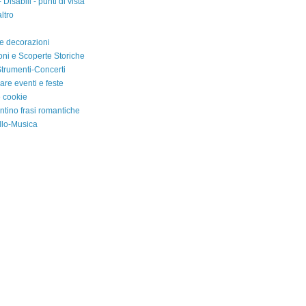
- Disabili - punti di vista
ltro
 e decorazioni
oni e Scoperte Storiche
trumenti-Concerti
are eventi e feste
e cookie
ntino frasi romantiche
llo-Musica