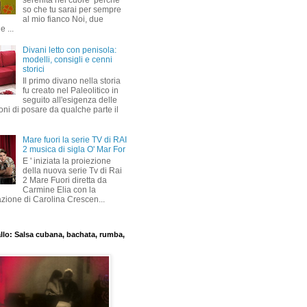
serenità nel cuore perché
so che tu sarai per sempre
al mio fianco Noi, due
 ...
Divani letto con penisola:
modelli, consigli e cenni
storici
Il primo divano nella storia
fu creato nel Paleolitico in
seguito all'esigenza delle
ni di posare da qualche parte il
Mare fuori la serie TV di RAI
2 musica di sigla O' Mar For
E ' iniziata la proiezione
della nuova serie Tv di Rai
2 Mare Fuori diretta da
Carmine Elia con la
azione di Carolina Crescen...
allo: Salsa cubana, bachata, rumba,