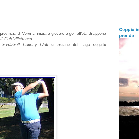
Coppie in
provincia di Verona, inizia a giocare a golf all'età di appena
prende i
lf Club Villafranca
.
e
GardaGolf Country Club
di Soiano del Lago seguito