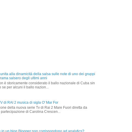
nita alla dinamicità della salsa sulle note di uno dei gruppi
rama salsero degli ultimi anni
on è storicamente considerato il ballo nazionale di Cuba sin
 se per alcuni il ballo nazion...
TV di RAI 2 musica di sigla O' Mar For
ezione della nuova serie Tv di Rai 2 Mare Fuori diretta da
 partecipazione di Carolina Crescen...
he in un blog Blogger non corrispondono ad analytics?