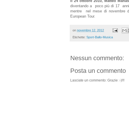
Il 24 ottobre 2010, Matteo Manas
diventando a poco più di 17 anni i
mentre nel mese di novembre de
European Tour.
on
novembre 12, 2012
Etichette:
Sport-Ballo-Musica
Nessun commento:
Posta un commento
Lasciate un commento: Grazie :-)!!!