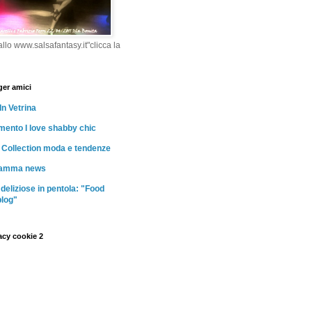
llo www.salsafantasy.it"clicca la
ger amici
In Vetrina
ento I love shabby chic
Collection moda e tendenze
mamma news
 deliziose in pentola: "Food
blog"
acy cookie 2