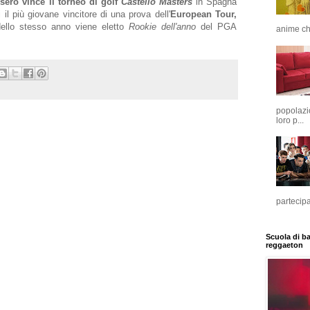
sero vince il torneo di golf
Castello Masters
in Spagna
l più giovane vincitore di una prova dell'
European Tour,
llo stesso anno viene eletto
Rookie dell'anno
del PGA
anime che
popolazio
loro p...
partecip
Scuola di b
reggaeton