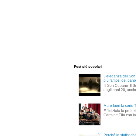
Post più popolari
L'eleganza del Son u
più famosi del pano
I l Son Cubano Il S
dagli anni 20, anche
Mare fuori la serie 
E ' iniziata la proi
Carmine Elia con la
Perché le statistic