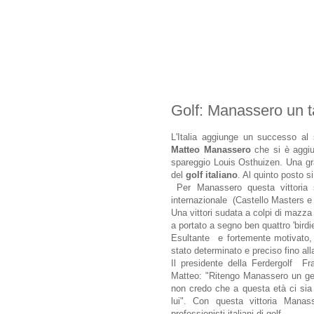
Golf: Manassero un ta
L'Italia aggiunge un successo al 
Matteo Manassero
che si è aggiu
spareggio Louis Osthuizen. Una gra
del
golf italiano
. Al quinto posto s
Per Manassero questa vittoria s
internazionale (Castello Masters 
Una vittori sudata a colpi di mazza
a portato a segno ben quattro 'birdi
Esultante e fortemente motivato, 
stato determinato e preciso fino alla
Il presidente della Ferdergolf 
Matteo: "Ritengo Manassero un gen
non credo che a questa età ci sia
lui". Con questa vittoria Manas
professionisti italiani di golf.