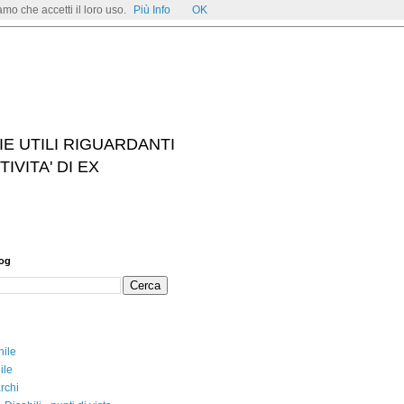
mo che accetti il loro uso.
Più Info
OK
IE UTILI RIGUARDANTI
IVITA' DI EX
log
nile
ile
rchi