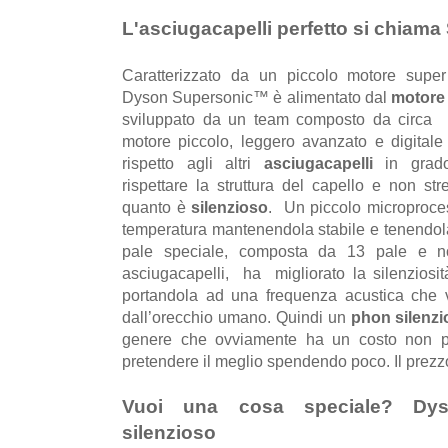
L'asciugacapelli perfetto si chiam
Caratterizzato da un piccolo motore super 
Dyson Supersonic™ è alimentato dal
motore 
sviluppato da un team composto da circa 1
motore piccolo, leggero avanzato e digitale
rispetto agli altri
asciugacapelli
in grado
rispettare la struttura del capello e non st
quanto è
silenzioso
. Un piccolo microproce
temperatura mantenendola stabile e tenendola
pale speciale, composta da 13 pale e n
asciugacapelli, ha migliorato la silenziosit
portandola ad una frequenza acustica che va 
dall’orecchio umano. Quindi un
phon silenzi
genere che ovviamente ha un costo non pr
pretendere il meglio spendendo poco. Il prezzo
Vuoi una cosa speciale? Dy
silenzioso