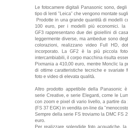
Le fotocamere digitali Panasonic sono, degli 
tipo di lenti "Leica" che vengono montate sugl
Prodotte in una grande quantità di modelli co
100 euro, per i modelli più economici. l
GF3 rappresentano due dei gioiellini di casa
leggermente diverse, ma ambedue sono degli ot
colorazioni, realizzano video Full HD, do
incorporato. La GF2 è la più piccola fotoc
intercambiabili, il corpo macchina risulta esse
Pixmania a 410,00 euro, mentre Monclic la p
di ottime caratteristiche tecniche e svariate 
foto e video di elevata qualità.
Altro prodotto appetibile della Panasonic 
serie Creative, e serie Eleganti, come le Lum
con zoom e pixel di vario livello, a partire d
(FS 37 EGK) in vendita on-line da "menocosto
Sempre della serie FS troviamo la DMC FS 20
euro.
Per realizzare splendide foto acquatiche, 