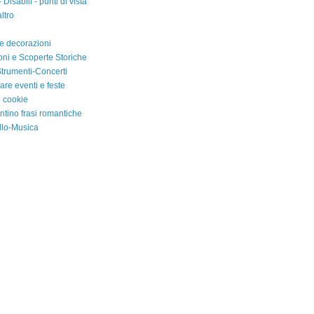
- Disabili - punti di vista
ltro
 e decorazioni
oni e Scoperte Storiche
trumenti-Concerti
are eventi e feste
e cookie
ntino frasi romantiche
llo-Musica