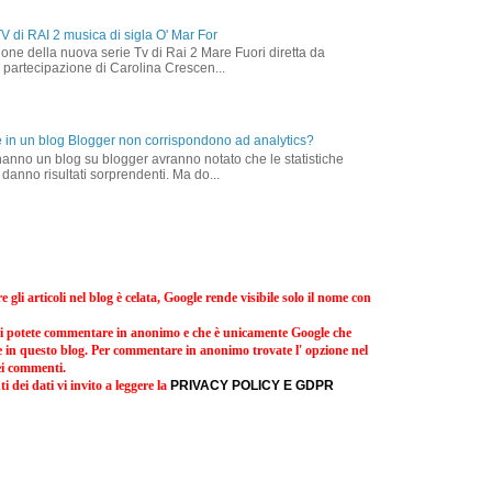
TV di RAI 2 musica di sigla O' Mar For
ezione della nuova serie Tv di Rai 2 Mare Fuori diretta da
 partecipazione di Carolina Crescen...
he in un blog Blogger non corrispondono ad analytics?
 hanno un blog su blogger avranno notato che le statistiche
a, danno risultati sorprendenti. Ma do...
gli articoli nel blog è celata, Google rende visibile solo il nome con
rvi potete commentare in anonimo e che è unicamente Google che
e in questo blog. Per commentare in anonimo trovate l' opzione nel
i commenti.
 dei dati vi invito a leggere la
PRIVACY POLICY E GDPR