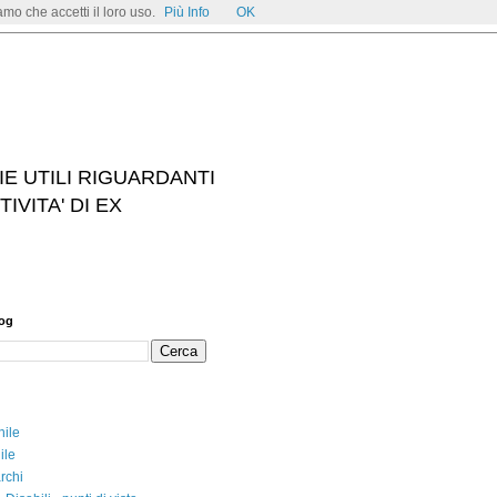
mo che accetti il loro uso.
Più Info
OK
IE UTILI RIGUARDANTI
IVITA' DI EX
log
nile
ile
rchi