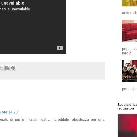
anime che
popolazio
loro p...
partecip
Scuola di b
reggaeton
e ore 14:23
ato di più è il crash test .. incredibile robustezza per una