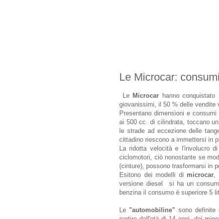
Le Microcar: consumi 
Le
Microcar
hanno conquistato i
giovanissimi, il 50 % delle vendite 
Presentano dimensioni e consumi ri
ai 500 cc. di cilindrata, toccano 
le strade ad eccezione delle tangen
cittadino riescono a immettersi in pi
La ridotta velocità e l'involucro d
ciclomotori, ciò nonostante se modi
(cinture), possono trasformarsi in p
Esitono dei modelli di
microcar
,
versione diesel si ha un consumo 
benzina il consumo è superiore 5 lit
Le
"automobiline"
sono definite d
partire dall'età di 14 anni, dai min