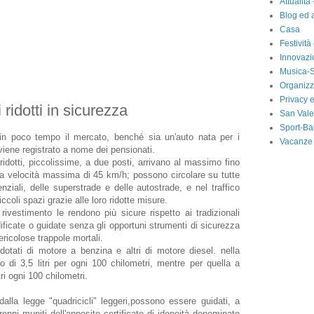
Attualità 
Blog ed a
Casa
Festività
Innovazi
Musica-S
Organizz
Privacy 
ridotti in sicurezza
San Vale
Sport-Ba
n poco tempo il mercato, benché sia un'auto nata per i
Vacanze
viene registrato a nome dei pensionati.
dotti, piccolissime, a due posti, arrivano al massimo fino
una velocità massima di 45 km/h; possono circolare su tutte
ziali, delle superstrade e delle autostrade, e nel traffico
ccoli spazi grazie alle loro ridotte misure.
i rivestimento le rendono più sicure rispetto ai tradizionali
ficate o guidate senza gli opportuni strumenti di sicurezza
ericolose trappole mortali.
 dotati di motore a benzina e altri di motore diesel. nella
di 3,5 litri per ogni 100 chilometri, mentre per quella a
ri ogni 100 chilometri.
alla legge "quadricicli" leggeri,possono essere guidati, a
orenni muniti dell'apposito certificato di idoneità denominato