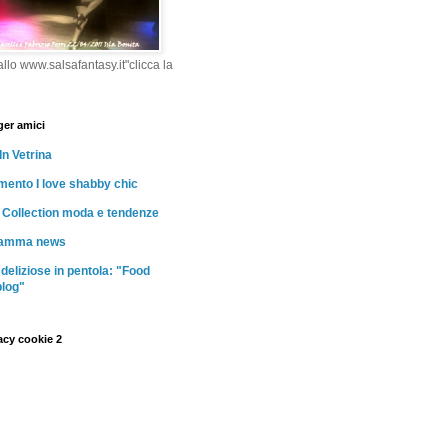
llo www.salsafantasy.it"clicca la
ger amici
In Vetrina
ento I love shabby chic
Collection moda e tendenze
mamma news
 deliziose in pentola: "Food
blog"
acy cookie 2