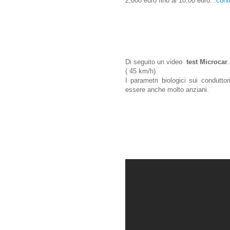
2,000 euro fino ai 10,00 euro..
.cont
Di seguito un video
test Microcar
( 45 km/h).
I parametri biologici sui condutto
essere anche molto anziani.