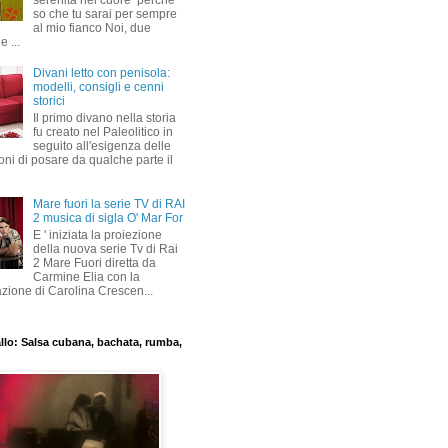
serenità nel cuore perché
so che tu sarai per sempre
al mio fianco Noi, due
 ...
Divani letto con penisola:
modelli, consigli e cenni
storici
Il primo divano nella storia
fu creato nel Paleolitico in
seguito all'esigenza delle
ni di posare da qualche parte il
Mare fuori la serie TV di RAI
2 musica di sigla O' Mar For
E ' iniziata la proiezione
della nuova serie Tv di Rai
2 Mare Fuori diretta da
Carmine Elia con la
azione di Carolina Crescen...
allo: Salsa cubana, bachata, rumba,