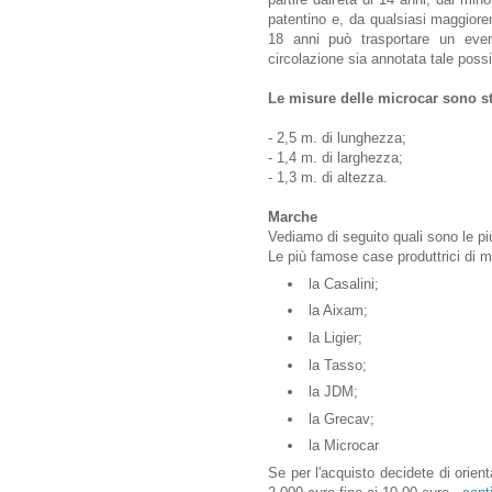
patentino e, da qualsiasi maggiore
18 anni può trasportare un even
circolazione sia annotata tale possib
Le misure delle microcar sono s
- 2,5 m. di lunghezza;
- 1,4 m. di larghezza;
- 1,3 m. di altezza.
Marche
Vediamo di seguito quali sono le p
Le più famose case produttrici di 
la Casalini;
la Aixam;
la Ligier;
la Tasso;
la JDM;
la Grecav;
la Microcar
Se per l'acquisto decidete di orient